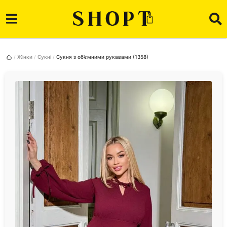
Жінки
Сукні
Сукня з об’ємними рукавами (1358)