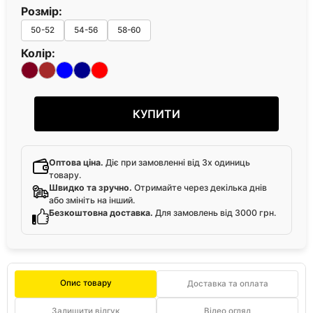
Розмір:
50-52
54-56
58-60
Колір:
КУПИТИ
Оптова ціна.
Діє при замовленні від 3х одиниць
товару.
Швидко та зручно.
Отримайте через декілька днів
або змініть на інший.
Безкоштовна доставка.
Для замовлень від 3000 грн.
Опис товару
Доставка та оплата
Залишити відгук
Відео огляд