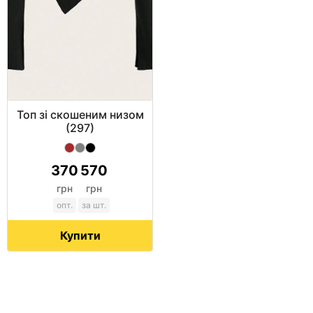
Топ зі скошеним низом
(297)
370
570
грн
грн
опт.
за шт.
Купити