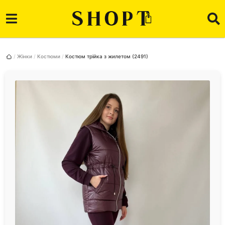
Жінки
Костюми
Костюм трійка з жилетом (2491)