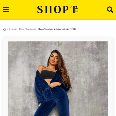
Жінки
Комбінезони
Комбінезон велюровий (158)