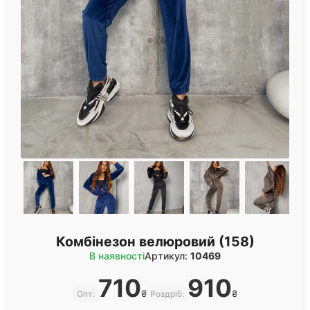
Комбінезон велюровий (158)
В наявності
Артикул:
10469
710
910
₴
₴
Опт:
Роздріб: