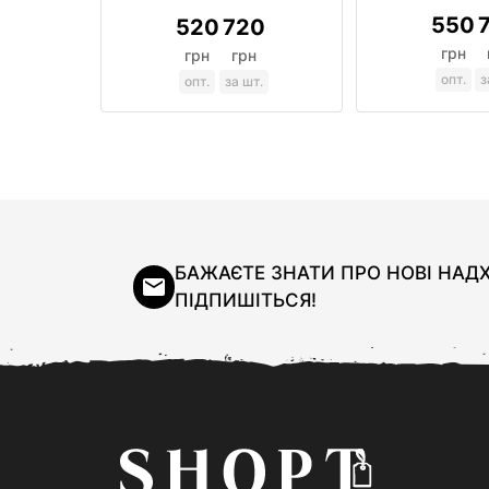
550
520
720
грн
грн
грн
опт.
з
опт.
за шт.
БАЖАЄТЕ ЗНАТИ ПРО НОВІ НА
ПІДПИШІТЬСЯ!