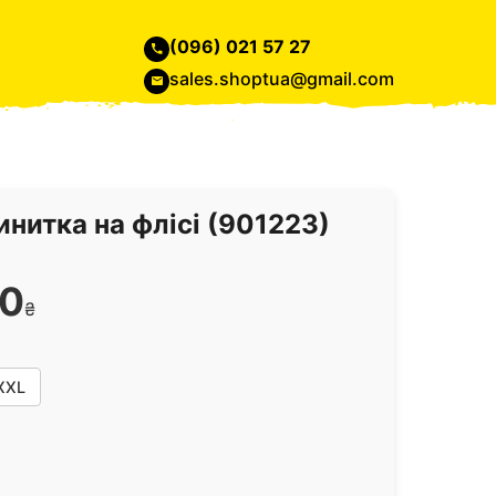
(096) 021 57 27
sales.shoptua@gmail.com
инитка на флісі (901223)
0
₴
XXL