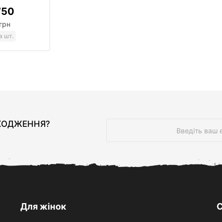
750
грн
а шт.
ДХОДЖЕННЯ?
Для жінок
С