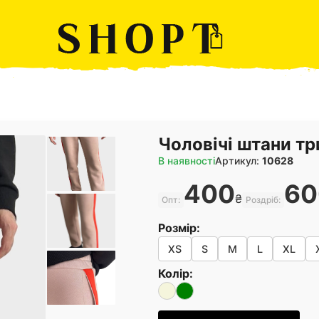
Чоловічі штани тр
В наявності
Артикул:
10628
400
60
₴
Опт:
Роздріб:
Розмір:
XS
S
M
L
XL
Колір: