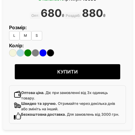
680
880
₴
₴
Опт:
Роздріб:
Розмір:
L
M
S
Колір:
КУПИТИ
Оптова ціна.
Діє при замовленні від 3х одиниць
товару.
Швидко та зручно.
Отримайте через декілька днів
або змініть на інший.
Безкоштовна доставка.
Для замовлень від 3000 грн.