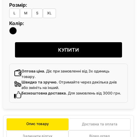
Розмір:
L
M
S
XL
Колір:
КУПИТИ
Оптова ціна.
Діє при замовленні від 3х одиниць
товару.
Швидко та зручно.
Отримайте через декілька днів
або змініть на інший.
Безкоштовна доставка.
Для замовлень від 3000 грн.
Опис товару
Доставка та оплата
Залишити відгук
Відео огляд