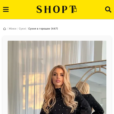
Жінки
Сукні
Сукня в горошок (447)