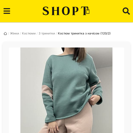
Жінки
Костюми
З тринитки
Костюм тринитка з начісом (120/2)