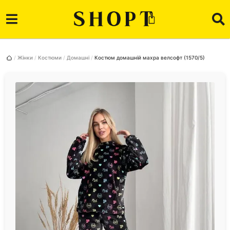
Жінки
Костюми
Домашні
Костюм домашній махра велсофт (1570/5)