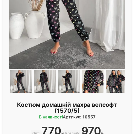
Костюм домашній махра велсофт
(1570/5)
В наявності
Артикул:
10557
770
970
₴
₴
Опт:
Роздріб: