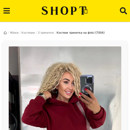
Жінки
Костюми
З тринитки
Костюм тринитка на флісі (7004)